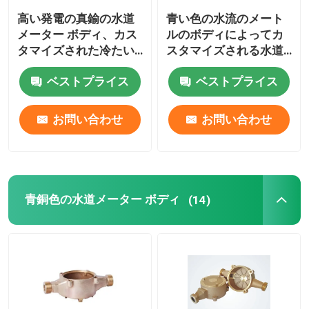
高い発電の真鍮の水道
青い色の水流のメート
ブッシュおよび軸受け
メーター ボディ、カス
ルのボディによってカ
タマイズされた冷たい
スタマイズされる水道
水流のメートル
メーターのアダプター
火のアダプター
ベストプライス
ベストプライス
ボディDN 15 DN 50
お問い合わせ
お問い合わせ
青銅色の水道メーター ボディ
(14)