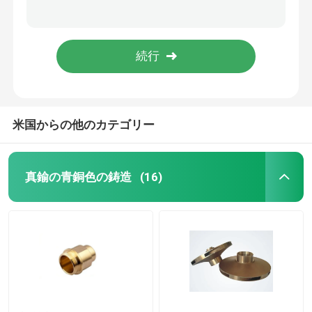
鋳造の鍛造材真鍮水弁2インチによって通されるゲート弁DN50 CW617
真鍮水弁のWRASの証明書が付いている黄銅によって隠される球弁を停止し、流出させて下さい
青銅色の水道メーター ボディ
造られた真鍮水弁DN20 DN25の真鍮の球弁CW617N CW614
高レベルCW617N CW602N CW603N CW614N 2部分のレバーの真鍮の球弁
水道メーターのカップリング
米国からの他のカテゴリー
真鍮弁
青銅色弁
真鍮の青銅色の鋳造
(16)
無鉛弁
羽毛をつける付属品
真鍮のインゴット