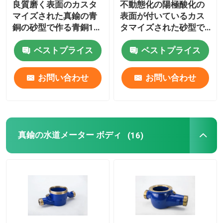
良質磨く表面のカスタ
不動態化の陽極酸化の
マイズされた真鍮の青
表面が付いているカス
青銅色のインゴット
銅の砂型で作る青銅1
タマイズされた砂型で
1/2
作る青銅を機械で造る
CNC
ベストプライス
ベストプライス
真鍮の棒
お問い合わせ
お問い合わせ
青銅色の棒
銅のストリップ
真鍮の水道メーター ボディ
(16)
銅シート
銅の母線
圧力減圧弁