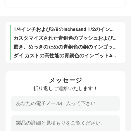
カスタマイズされた青銅色のブッシュおよび軸受け円柱ブッシュの遠心鋳造
磨き、めっきのための青銅色の銅のインゴット ケイ素青銅C87800の良い業績
工場旅行
ダイ カストの高性能の青銅色のインゴットASTM銅の錫亜鉛鉛の合金C84400は
T2 C11000 C1100の銅ホイル ロールCU-ETP GB UNS JIS 0.03-3mm銅の末端ストリップ
品質管理
0.03-3mmの黄銅ホイル ロール/コイル/ホイルH70 H68 H65 H62 C2600 C2680 GB UNS JIS
0.03-3mmの銅合金のストリップC5191 C51900 CuSn6 GB UNS JISのリンの銅のストリップのコイル
私達に連絡して下さい
高力銅合金のストリップは、銅のニッケルのケイ素C70250 C7025を除去します
高い伝導性の銅の金属片のCU Feは0.1-3.0mmを柔らかくするC19210 CuFe0.1Pの最高を除去します
ニュース
高い柔らかくなる銅合金のストリップC19400 CuFe2Pの高い伝導性0.1-1.5mm
メッセージ
リンの青銅のストリップC51000 C5102 CuSn5 GB UNS JIS 0.1-3.0mm青銅色ホイル ロール
折り返しご連絡いたします！
高性能の洋白ストリップ/コイル/ホイルC75200 C7521 GB UNS JIS 0.1-0.5mm
引用を要求して下さい
ベリリウムの銅合金のストリップC17200 C17000 GB UNS JIS 0.15-2mm銅ホイル シート ロール
CW617Nの手動銅水止められた弁、高圧配管スイッチ弁
真鍮の青銅色の鋳造
DN15真鍮水鉄の車輪のハンドルが付いている弁によって造られる真鍮水ゲート弁
糸WRASが付いている造られた真鍮のゲート弁DN32 DN40 CW617水制御弁
真鍮の水道メーター ボディ