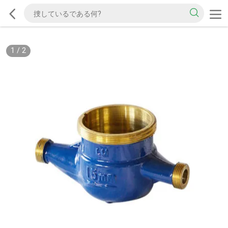
1
/
2