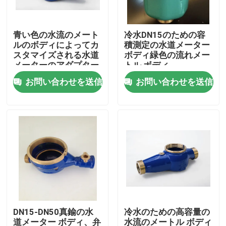
工場旅行
青い色の水流のメート
冷水DN15のための容
ルのボディによってカ
積測定の水道メーター
スタマイズされる水道
ボディ緑色の流れメー
品質管理
メーターのアダプター
トル ボディ
ボディDN 15 DN 50
お問い合わせを送信
お問い合わせを送信
私達に連絡して下さい
ニュース
引用を要求して下さい
真鍮の青銅色の鋳造
DN15-DN50真鍮の水
冷水のための高容量の
真鍮の水道メーター ボディ
道メーター ボディ、弁
水流のメートル ボディ