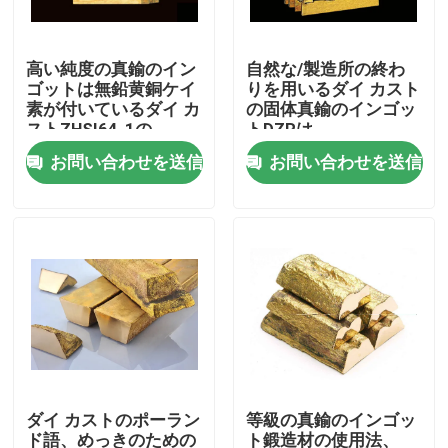
工場旅行
高い純度の真鍮のイン
自然な/製造所の終わ
ゴットは無鉛黄銅ケイ
りを用いるダイ カスト
素が付いているダイ カ
の固体真鍮のインゴッ
品質管理
ストZHSI64-1の
トDZRは
お問い合わせを送信
お問い合わせを送信
私達に連絡して下さい
ニュース
引用を要求して下さい
真鍮の青銅色の鋳造
ダイ カストのポーラン
等級の真鍮のインゴッ
真鍮の水道メーター ボディ
ド語、めっきのための
ト鍛造材の使用法、