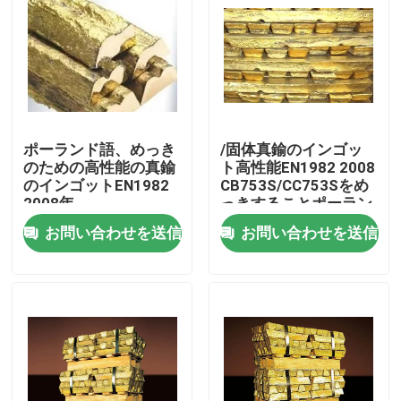
ポーランド語、めっき
/固体真鍮のインゴッ
のための高性能の真鍮
ト高性能EN1982 2008
のインゴットEN1982
CB753S/CC753Sをめ
2008年
っきすることポーラン
ド語
お問い合わせを送信
お問い合わせを送信
家
プロダクト
私達について