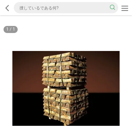
1
/
1