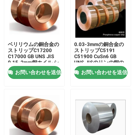
ベリリウムの銅合金の
0.03-3mmの銅合金の
ストリップC17200
ストリップC5191
C17000 GB UNS JIS
C51900 CuSn6 GB
0.15-2mm銅ホイル シ
UNS JISのリンの銅の
ート ロール
ストリップのコイル
お問い合わせを送信
お問い合わせを送信
家
プロダクト
私達について