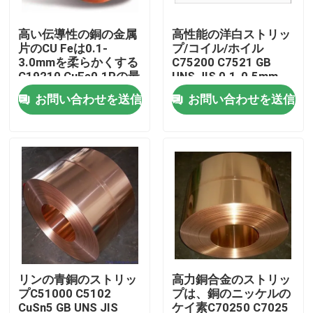
高い伝導性の銅の金属
高性能の洋白ストリッ
工場旅行
片のCU Feは0.1-
プ/コイル/ホイル
3.0mmを柔らかくする
C75200 C7521 GB
C19210 CuFe0.1Pの最
UNS JIS 0.1-0.5mm
品質管理
高を除去します
お問い合わせを送信
お問い合わせを送信
私達に連絡して下さい
ニュース
引用を要求して下さい
真鍮の青銅色の鋳造
リンの青銅のストリッ
高力銅合金のストリッ
プC51000 C5102
プは、銅のニッケルの
真鍮の水道メーター ボディ
CuSn5 GB UNS JIS
ケイ素C70250 C7025