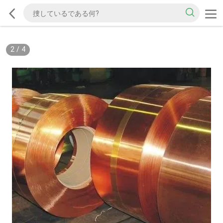
2
/
4