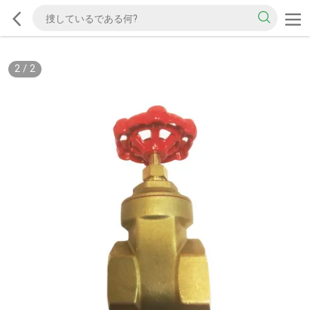
2
/
2