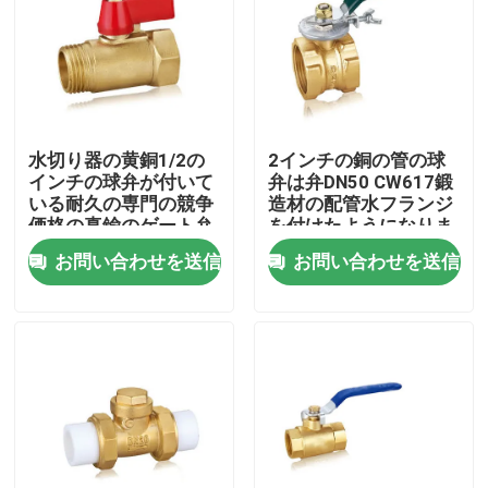
水切り器の黄銅1/2の
2インチの銅の管の球
インチの球弁が付いて
弁は弁DN50 CW617鍛
いる耐久の専門の競争
造材の配管水フランジ
価格の真鍮のゲート弁
を付けたようになりま
した
お問い合わせを送信
お問い合わせを送信
家
プロダクト
私達について