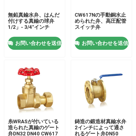
無鉛真鍮水弁、はんだ
CW617Nの手動銅水止
工場旅行
付けする真鍮の球弁
められた弁、高圧配管
1/2」- 3/4"インチ
スイッチ弁
品質管理
お問い合わせを送信
お問い合わせを送信
私達に連絡して下さい
ニュース
引用を要求して下さい
真鍮の青銅色の鋳造
糸WRASが付いている
鋳造の鍛造材真鍮水弁
造られた真鍮のゲート
2インチによって通さ
真鍮の水道メーター ボディ
弁DN32 DN40 CW617
れるゲート弁DN50